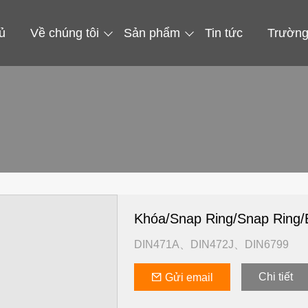
ủ
Về chúng tôi
Sản phẩm
Tin tức
Trường
Khóa/Snap Ring/Snap Ring/
DIN471A、DIN472J、DIN6799
Chi tiết
Gửi email