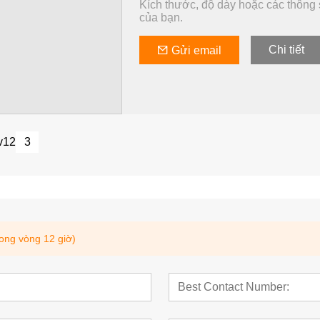
Kích thước, độ dày hoặc các thông s
của bạn.
Chi tiết
Gửi email
v
1
2
3
rong vòng 12 giờ)