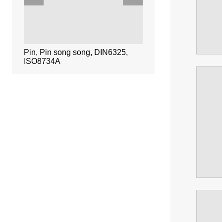
g/E
Pin, Pin song song, DIN6325,
clip, clip hạt
ISO8734A