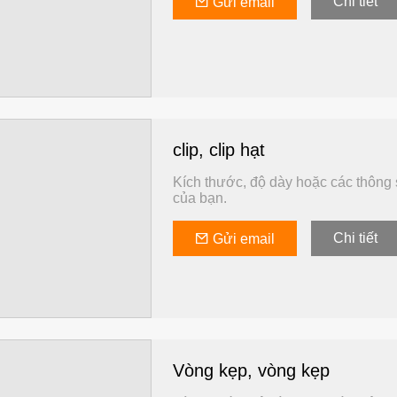
Chi tiết
Gửi email
Cone Pin Nữ Cone Pin DIN1B
Pin kéo thông gió,
DIN7978A
DIN7979, ISO873
clip, clip hạt
Kích thước, độ dày hoặc các thông s
của bạn.
Chi tiết
Gửi email
Vòng kẹp, vòng kẹp