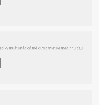
 Pin ren,
Vòng kẹp, vòng kẹp
Chân mùa xuâ
5A, DIN7977
chân rãnh, I
ố kỹ thuật khác có thể được thiết kế theo nhu cầu